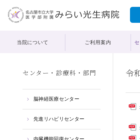
グ
本
ロ
フ
ロ
文
ー
ッ
ー
へ
カ
タ
バ
ル
ー
ル
ナ
へ
ナ
ビ
当院について
ご利用案内
セ
ビ
ゲ
ゲ
ー
ー
シ
令
センター・診療科・部門
シ
ョ
ョ
ン
ン
へ
へ
脳神経医療センター
先進リハビリセンター
内臓機能回復センター