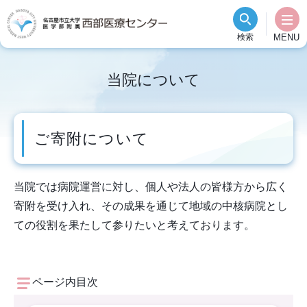
グ
本
ロ
フ
ロ
文
ー
ッ
検索
MENU
ー
へ
カ
タ
バ
ル
ー
当院について
ル
ナ
へ
ナ
ビ
ビ
ゲ
ご寄附について
ゲ
ー
ー
シ
シ
ョ
当院では病院運営に対し、個人や法人の皆様方から広く
ョ
ン
寄附を受け入れ、その成果を通じて地域の中核病院とし
ン
へ
ての役割を果たして参りたいと考えております。
へ
ページ内目次