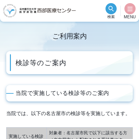
グ
本
ロ
フ
ロ
文
ー
ッ
検索
MENU
ー
へ
カ
タ
バ
ル
ー
ご利用案内
ル
ナ
へ
ナ
ビ
ビ
ゲ
検診等のご案内
ゲ
ー
ー
シ
シ
ョ
ョ
ン
当院で実施している検診等のご案内
ン
へ
へ
当院では、以下の名古屋市の検診等を実施しています。
対象者：名古屋市民で以下に該当する方
実施している検診